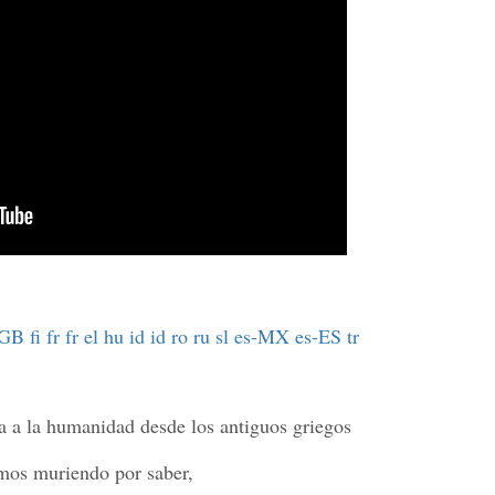
-GB
fi
fr
fr
el
hu
id
id
ro
ru
sl
es-MX
es-ES
tr
a a la humanidad desde los antiguos griegos
amos muriendo por saber,