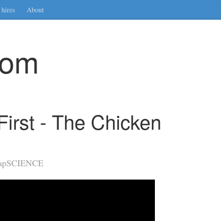
hires
About
com
irst - The Chicken
AsapSCIENCE