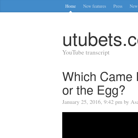
Home
New features
Press
New 
utubets.
YouTube transcript
Which Came F
or the Egg?
January 25, 2016, 9:42 pm by 