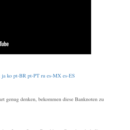
t
ja
ko
pt-BR
pt-PT
ru
es-MX
es-ES
hart genug denken, bekommen diese Banknoten zu