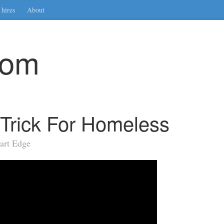
hires
About
com
Trick For Homeless
art Edge