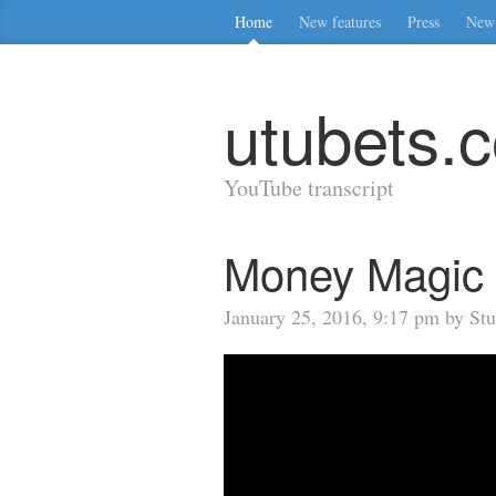
Home
New features
Press
New 
utubets.
YouTube transcript
Money Magic 
January 25, 2016, 9:17 pm by Stu