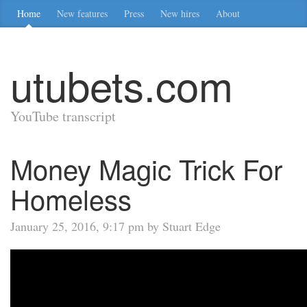
Home
New features
Press
New hires
About
utubets.com
YouTube transcript
Money Magic Trick For
Homeless
January 25, 2016, 9:17 pm by Stuart Edge