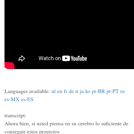
Languages available:
nl
en
fr
de
it
ja
ko
pt-BR
pt-PT
ru
es-MX
es-ES
transcript:
Ahora bien, si usted piensa en su cerebro lo suficiente de
conseguir estos proyectos