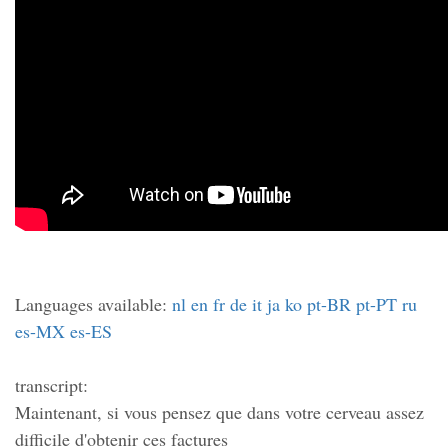
Languages available:
nl
en
fr
de
it
ja
ko
pt-BR
pt-PT
ru
es-MX
es-ES
transcript:
Maintenant, si vous pensez que dans votre cerveau assez
difficile d'obtenir ces factures