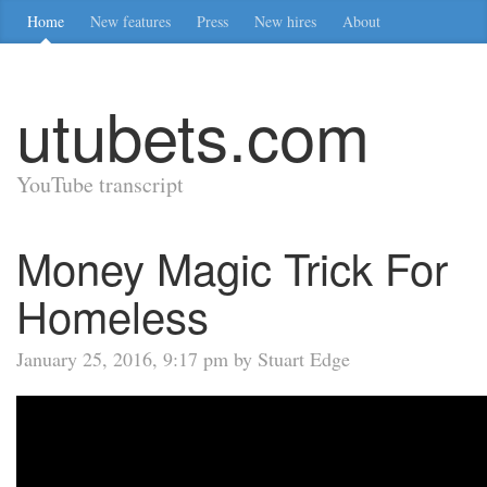
Home
New features
Press
New hires
About
utubets.com
YouTube transcript
Money Magic Trick For
Homeless
January 25, 2016, 9:17 pm by Stuart Edge