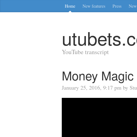
Home
New features
Press
New 
utubets.
YouTube transcript
Money Magic 
January 25, 2016, 9:17 pm by Stu