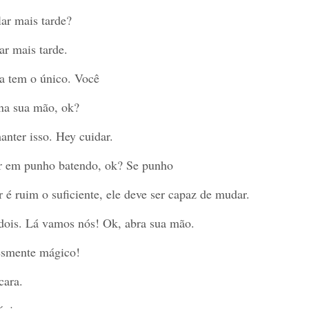
ar mais tarde?
ar mais tarde.
a tem o único. Você
na sua mão, ok?
nter isso. Hey cuidar.
r em punho batendo, ok? Se punho
er é ruim o suficiente, ele deve ser capaz de mudar.
 dois. Lá vamos nós! Ok, abra sua mão.
esmente mágico!
cara.