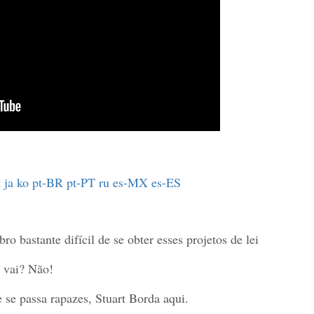
t
ja
ko
pt-BR
pt-PT
ru
es-MX
es-ES
o bastante difícil de se obter esses projetos de lei
i vai? Não!
 se passa rapazes, Stuart Borda aqui.