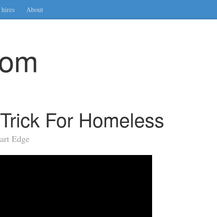
hires
About
com
Trick For Homeless
art Edge