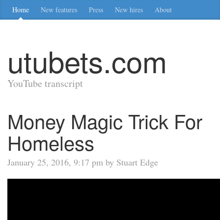
Home
New features
Press
New hires
About
utubets.com
YouTube transcript
Money Magic Trick For
Homeless
January 25, 2016, 9:17 pm by Stuart Edge