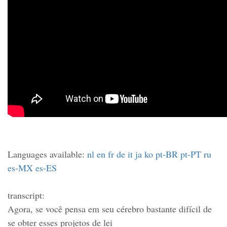
Languages available:
nl
en
fr
de
it
ja
ko
pt-BR
pt-PT
ru
es-MX
es-ES
transcript:
Agora, se você pensa em seu cérebro bastante difícil de
se obter esses projetos de lei