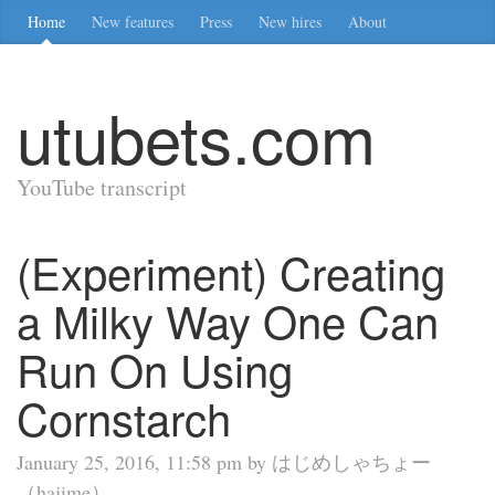
Home
New features
Press
New hires
About
utubets.com
YouTube transcript
(Experiment) Creating
a Milky Way One Can
Run On Using
Cornstarch
January 25, 2016, 11:58 pm by はじめしゃちょー
（hajime）